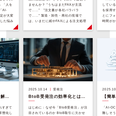
」「人を
ませんか？ “うちはまだFAXが主流
している
AI-
で……” ”注文書が各社バラバラ
を採用す
設定が大変
で……” 製造・卸売・商社の現場で
とにフォ
うした悩み
は、いまだに紙やFAXによる注文処理
時間がか
社の担当
[…]
うした声
発注業務は
2025.10.14
受発注
2025.10
FAX受注業務の限界と解決策：人手不足時代を乗り越える現実的アプローチ
BtoB受発注の効率化とは？現場課題と解決策を徹底解説【システム比較と最新ソリューション】
れすぎて
はじめに：なぜ今「BtoB受発注」が注
「AI-
常態化し
目されているのか BtoB取引に欠かせ
難しそう