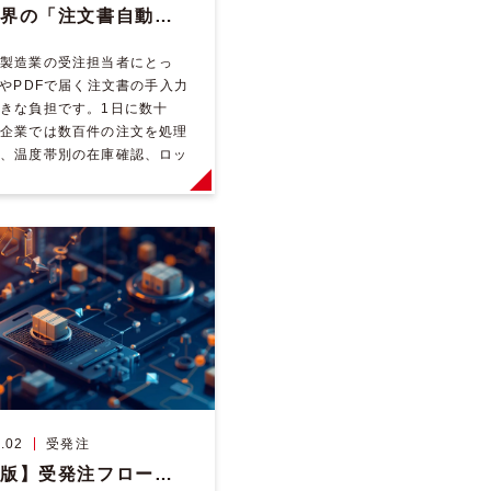
食品業界の「注文書自動化」完全ガイド｜FAX・PDF・EDI・AI-OCR・RPAをどう組み合わせるか
製造業の受注担当者にとっ
XやPDFで届く注文書の手入力
きな負担です。1日に数十
企業では数百件の注文を処理
、温度帯別の在庫確認、ロッ
帳合処理、与信チェックとい
な業務が […]
.02
受発注
【完全版】受発注フローとは？製造・卸売・商社が“今すぐ見直すべき理由”と業務改善の具体策