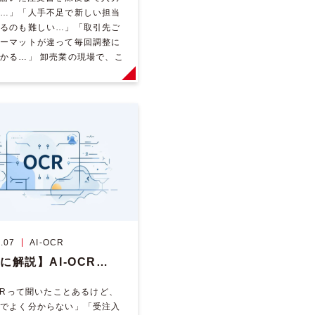
…」「人手不足で新しい担当
るのも難しい…」「取引先ご
ーマットが違って毎回調整に
かる…」 卸売業の現場で、こ
は後を絶ちません。 実は、受
 […]
.07
AI-OCR
【簡単に解説】AI-OCRとは？受発注業務で現場がラクになる最新技術
OCRって聞いたことあるけど、
でよく分からない」「受注入