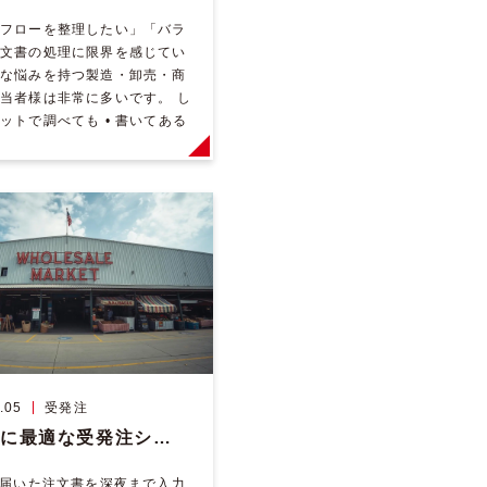
フローを整理したい」「バラ
文書の処理に限界を感じてい
な悩みを持つ製造・卸売・商
当者様は非常に多いです。 し
ットで調べても • 書いてある
象的 • 自社に当てはまらない
.05
受発注
卸売業に最適な受発注システムとは？課題と解決策を徹底解説
で届いた注文書を深夜まで入力