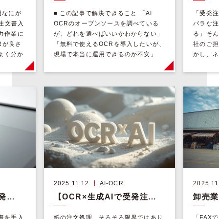
局なにが
■ この記事で解決できること 「AI
「受発注
の注文書入
OCRのオープンソースを調べている
バラな注
入力作業に
が、どれを選べばいいかわからない」
る」そん
CRが良さ
「無料で使えるOCRを導入したいが、
社のご担
よく分か
現場で本当に運用できるのか不安」
かし、ネ
…]
「帳票の種類が多すぎて、設定に手が
内容が抽
回らない…ど […]
• […]
2025.11.12
AI-OCR
2025.11
AI-OCRスキャナで受発注業務を自動化！帳票設定不要で人手不足・属人化を解消する方法
【OCR×生成AIで受発注業務が変わる】
文書を手入
紙の注文処理、そろそろ限界ではあり
「FAX