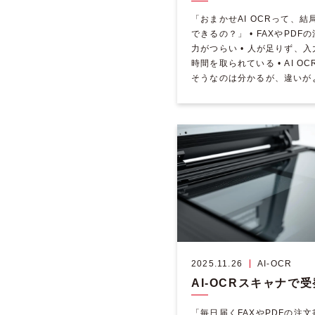
「おまかせAI OCRって、結
できるの？」 • FAXやPDF
力がつらい • 人が足りず、
時間を取られている • AI O
そうなのは分かるが、違いが
らない このような課題を感 [
2025.11.26
AI-OCR
「毎日届くFAXやPDFの注