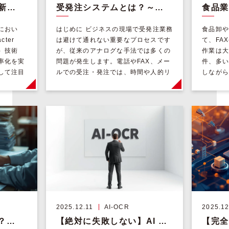
AI-OCR市場シェア最新比較｜導入企業が選ぶ人気製品と成功のポイント
受発注システムとは？～製造業・卸売業・商社に最適な導入方法と解決策
におい
はじめに ビジネスの現場で受発注業務
食品卸や
cter
は避けて通れない重要なプロセスです
て、FA
識）技術
が、従来のアナログな手法では多くの
作業は大
率化を実
問題が発生します。電話やFAX、メー
件、多い
して注目
ルでの受注・発注では、時間や人的リ
しながら
]
ソースが無駄に費やされるばかりか、
ト管理、
ミスやエラー […]
った複雑
2025.12.11
AI-OCR
2025.12
おまかせAI OCRとは？仕組み・料金・できることを現場目線で徹底解説
【絶対に失敗しない】AI OCRオープンソース完全ガイド｜無料で始めたい製造・卸・商社がまず読むべき全知識