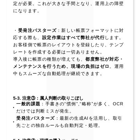
定が必要。これが大きな手間となり、運用上の障壁
になります。
・
受発注バスターズ
：新しい帳票フォーマットに対
応する際も、
設定作業はすべて弊社が代行
します。
お客様側で帳票のレイアウトを登録したり、テンプ
レートを作成する必要は一切ありません。
導入後に帳票の種類が増えても、
都度弊社が対応・
メンテナンスを行うため、現場の負担はゼロ
。運用
中もスムーズな自動処理が継続できます。
5-3. 注意③：属人判断の取りこぼし
一般的課題
：手書きの“慣例”,“略称”が多く、OCR
だけでは判断ミスが発生。
受発注バスターズ
：最新の生成AIを活用し、取引
先ごとの独自ルールも自動判定・処理。