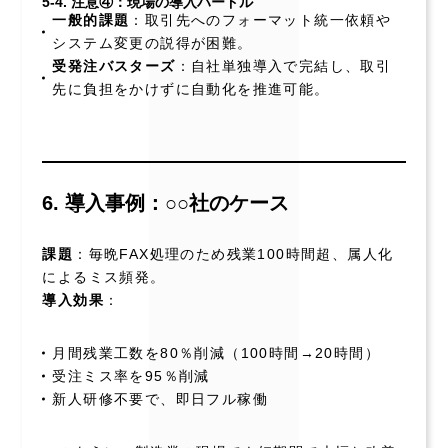
5-4. 注意④：現場の導入ハードル
一般的課題
：取引先へのフォーマット統一依頼や
システム変更の説得が困難。
受発注バスターズ
：自社単独導入で完結し、取引
先に負担をかけずに自動化を推進可能。
6. 導入事例：○○社のケース
課題
：毎晩FAX処理のため残業100時間超、属人化
によるミス頻発。
導入効果
：
月間残業工数を80％削減（100時間→20時間）
受注ミス率を95％削減
新人研修不要で、即日フル稼働