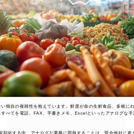
ない独自の複雑性を抱えています。鮮度が命の生鮮食品、多岐に
すべてを電話、FAX、手書きメモ、Excelといったアナログな
が深刻化する中、アナログな業務に固執することは、競合他社に差