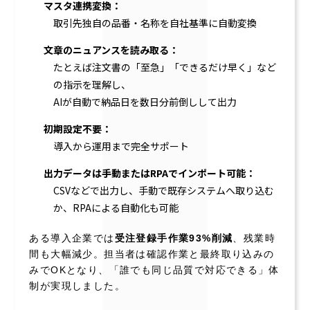
マスタ連携変換：
取引先独自の品番・名称を自社基準に自動変換
文章のニュアンスを読み取る：
たとえば注文書の「至急」「できるだけ早く」など
の指示を理解し、
AIが自動で納品日を数日分前倒しして出力
初期設定不要：
導入から運用まで完全サポート
出力データは手動またはRPAでインポート可能：
CSVなどで出力し、手動で既存システムへ取り込む
か、RPAによる自動化も可能
ある導入企業では
受注登録手作業93%削減
、残業時
間も大幅減少。担当者は確認作業と最終取り込みの
みでOKとなり、「誰でも同じ品質で対応できる」体
制が実現しました。