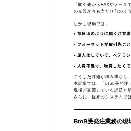
「取引先からFAXやメール
の光景が今も当たり前のよ
しかし現場では、
•
毎日山のように届く注文
•
フォーマットが取引先ご
•
属人化していて、ベテラ
•
人員不足で、増員したくて
こうした課題が積み重なり
本記事では、「btob受発
現場が直面している課題と
さらに、従来のシステムで
BtoB受発注業務の