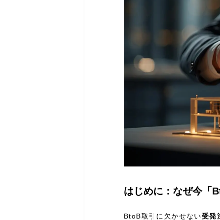
はじめに：なぜ今「B
BtoB取引に欠かせない
受発