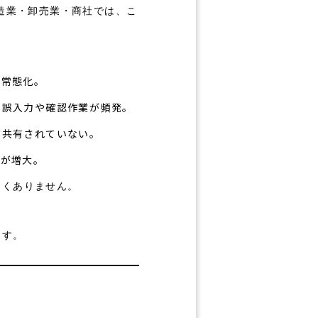
造業・卸売業・商社では、こ
が常態化。
、誤入力や確認作業が頻発。
が共有されていない。
担が増大。
なくありません。
ます。