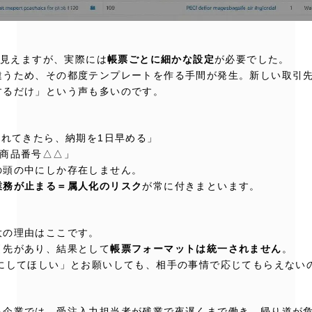
に見えますが、実際には
帳票ごとに細かな設定
が必要でした。
違うため、その都度テンプレートを作る手間が発生。新しい取引
するだけ」という声も多いのです。
かれてきたら、納期を1日早める」
の商品番号△△」
の頭の中にしか存在しません。
業務が止まる＝属人化のリスク
が常に付きまといます。
大の理由はここです。
引先があり、結果として
帳票フォーマットは統一されません
。
ムにしてほしい」とお願いしても、相手の事情で応じてもらえない
る企業では、受注入力担当者が残業で夜遅くまで働き、帰り道が