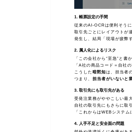
1. 帳票設定の手間
従来のAI-OCRは便利そう
取引先ごとにレイアウトが
発生し、結局「現場が疲弊
2. 属人化によるリスク
「この会社から“至急”と書
「A社の商品コード＝自社
こうした
暗黙知
は、担当者
つまり、
担当者がいないと
3. 取引先にも取引先がある
受発注業務がややこしい最
自社の取引先にもさらに取
「これからはWEBシステ
4. 人手不足と安全面の問題
郊外や港湾近くに倉庫があ