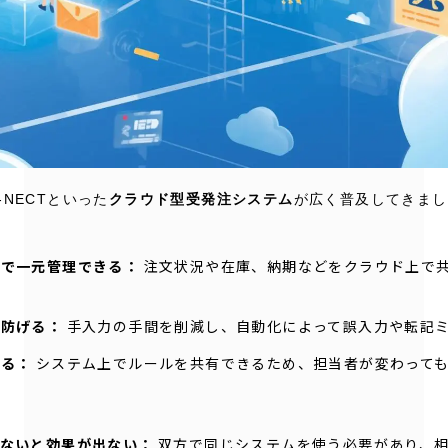
NECTといった
クラウド型受発注システム
が広く普及してきまし
上で一元管理できる：
注文状況や在庫、納期などをクラウド上で
を防げる：
手入力の手間を削減し、自動化によって誤入力や転記
きる：
システム上でルールを共有できるため、担当者が変わって
わないと効果が出ない：
双方で同じシステムを使う必要があり、