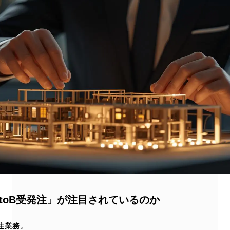
toB受発注」が注目されているのか
注業務
。