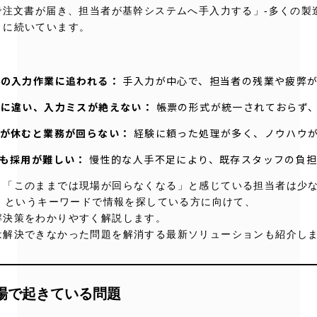
で注文書が届き、担当者が基幹システムへ手入力する」-多くの製
うに続いています。
書の入力作業に追われる：
手入力が中心で、担当者の残業や疲弊
とに違い、入力ミスが絶えない：
帳票の形式が統一されておらず
ンが休むと業務が回らない：
経験に頼った処理が多く、ノウハウ
も採用が難しい：
慢性的な人手不足により、既存スタッフの負
、「このままでは現場が回らなくなる」と感じている担当者は少
注」というキーワードで情報を探している方に向けて、
解決策をわかりやすく解説します。
は解決できなかった問題を解消する最新ソリューションも紹介し
現場で起きている問題